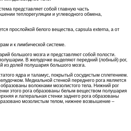
тема представляет собой главную часть
ошении теплорегуляции и углеводного обмена,
ся прослойкой белого вещества, capsula externa, а от
рам и к лимбической системе.
рий большого мозга и представляют собой полости.
полушарии. В желудочке выделяют передний (лобный) рог,
ой из долей полушария большого мозга.
статого ядра и таламус, покрытый сосудистым сплетением.
желудочком. Медиальной стенкой переднего рога является
а образованы волокнами мозолистого тела. Нижний рог
тенки этого рога образованы белым веществом полушария
ерхняя и латеральная стенки заднего рога образованы
образовано мозолистым телом, нижнее возвышение –