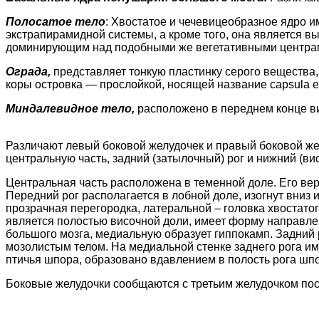
Полосатое тело
: Хвостатое и чечевицеобразное ядро 
экстрапирамидной системы, а кроме того, она является 
доминирующим над подобными же вегетативными центрам
Ограда,
представляет тонкую пластинку серого вещества, 
коры островка — прослойкой, носящей название capsula e
Миндалевидное тело,
расположено в переднем конце ви
Различают левый боковой желудочек и правый боковой же
центральную часть, задний (затылочный) рог и нижний (ви
Центральная часть расположена в теменной доле. Его вер
Передний рог располагается в лобной доле, изогнут вниз
прозрачная перегородка, латеральной – головка хвостато
является полостью височной доли, имеет форму направле
большого мозга, медиальную образует гиппокамп. Задний 
мозолистым телом. На медиальной стенке заднего рога и
птичья шпора, образовано вдавлением в полость рога шп
Боковые желудочки сообщаются с третьим желудочком по