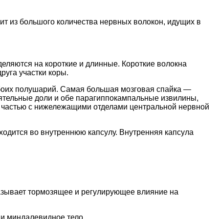
т из большого количества нервных волокон, идущих в
еляются на короткие и длинные. Короткие волокна
руга участки коры.
обоих полушарий. Самая большая мозговая спайка —
нятельные доли и обе парагиппокампальные извилины,
, частью с нижележащими отделами центральной нервной
ходится во внутреннюю капсулу. Внутренняя капсула
казывает тормозящее и регулирующее влияние на
 и миндалевидное тело.