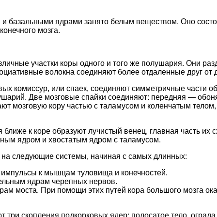
и базальными ядрами занято белым веществом. Оно состои
онечного мозга.
личные участки коры одного и того же полушария. Они разд
циативные волокна соединяют более отдаленные друг от д
вых комиссур, или спаек, соединяют симметричные части 
лушарий. Две мозговые спайки соединяют: передняя — обо
ют мозговую кору частью с таламусом и коленчатым телом
ближе к коре образуют лучистый венец, главная часть их с
ным ядром и хвостатым ядром с таламусом.
 на следующие системы, начиная с самых длинных:
импульсы к мышцам туловища и конечностей.
тельным ядрам черепных нервов.
драм моста. При помощи этих путей кора большого мозга о
т три скопления подкорковых ядер: полосатое тело, ограда