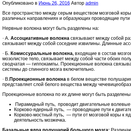
Опубликовано в
Июнь 26, 2016
Автор
admin
Все пространство между серым веществом мозговой коры 
различных направлениях и образующих проводящие пути к
Нервные волокна могут быть разделены на:
· А.
Ассоциативные волокна
связывают между собой раз
связывают между собой соседние извилины. Длинные ассо
· Б.
Комиссуральные волокна,
входящие в состав мозго
мозолистое тело, связывает между собой части обоих по
сводчатая — гиппокампы. Проекционные волокна связыва
системы до спинного мозга включительно.
· В.
Проекционные волокна
в белом веществе полушария 
представляет слой белого вещества между чечевицеобраз
Проекционные волокна по их длине могут быть разделены
Пирамидный путь, проводит двигательные волевые 
Корково-ядерный путь, — проводящие пути к двига
Корково-мостный путь, — пути от мозговой коры к я
деятельность мозжечка.
Базальные ядра полушарий большого мозга:
Различаю