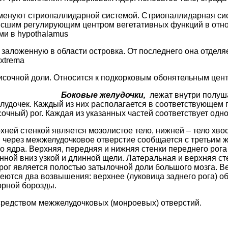
именуют стриопаллидарной системой. Стриопаллидарная сис
высшим регулирующим центром вегетативных функций в отн
и в hypothalamus
заложенную в области островка. От последнего она отделяет
xtrema
сочной доли. Относится к подкорковым обонятельным цент
Боковые желудочки,
лежат внутри полуша
лудочек. Каждый из них располагается в соответствующем 
сочный) рог. Каждая из указанных частей соответствует одн
хней стенкой является мозолистое тело, нижней – тело хво
 и через межжелудочковое отверстие сообщается с третьим 
го ядра. Верхняя, передняя и нижняя стенки переднего рог
нной вниз узкой и длинной щели. Латеральная и верхняя с
рог является полостью затылочной доли большого мозга. В
меются два возвышения: верхнее (луковица заднего рога) 
орной борозды.
средством межжелудочковых (монроевых) отверстий.