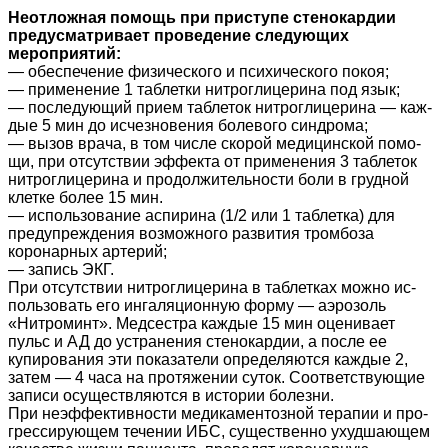
Неотложная помощь при приступе стенокардии
преду­сматривает проведение следующих
мероприятий:
— обеспечение физического и психического покоя;
— применение 1 таблетки нитроглицерина под язык;
— последующий прием таблеток нитроглицерина — каж­
дые 5 мин до исчезновения болевого синдрома;
— вызов врача, в том числе скорой медицинской помо­
щи, при отсутствии эффекта от применения 3 таблеток
нит­роглицерина и продолжительности боли в грудной
клетке более 15 мин.
— использование аспирина (1/2 или 1 таблетка) для
предупреждения возможного развития тромбоза
коронарных артерий;
— запись ЭКГ.
При отсутствии нитроглицерина в таблетках можно ис­
пользовать его ингаляционную форму — аэрозоль
«Нитроминт». Медсестра каждые 15 мин оценивает
пульс и АД до устране­ния стенокардии, а после ее
купирования эти показатели оп­ределяются каждые 2,
затем — 4 часа на протяжении суток. Соответствующие
записи осуществляются в истории болезни.
При неэффективности медикаментозной терапии и про­
грессирующем течении ИБС, существенно ухудшающем