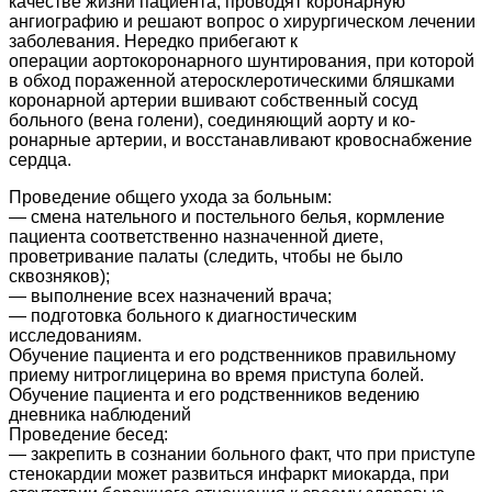
ка­честве жизни пациента, проводят коронарную
ангиографию и решают вопрос о хирургическом лечении
заболевания. Нередко прибегают к
операции аортокоронарного шунтирования, при которой
в обход пораженной атеросклеротическими бляшками
коронарной артерии вшивают собствен­ный сосуд
больного (вена голени), соединяющий аорту и ко­
ронарные артерии, и восстанавливают кровоснабжение
сердца.
Проведение общего ухода за больным:
— смена нательного и постельного белья, кормление
пациента соответственно назначенной диете,
проветривание палаты (следить, чтобы не было
сквозняков);
— выполнение всех назначений врача;
— подготовка больного к диагностическим
исследованиям.
Обучение пациента и его родственников правильному
приему нитроглицерина во время приступа болей.
Обучение пациента и его родственников ведению
дневника наблюдений
Проведение бесед:
— закрепить в сознании больного факт, что при приступе
стенокардии может развиться инфаркт миокарда, при