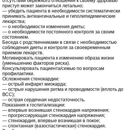
отсутствии бережного отношения к своему здоровью
приступ может закончиться летально;
— убедить пациента в необходимости систематически
принимать антиангинальные и гиполипидемические
лекарства;
— о необходимости изменения диеты;
— о необходимости постоянного контроля за своим
состоянием.
Беседа с родственниками в связи с необходимостью
соблюдения диеты и контроля за своевременным
приемом лекарств.
Мотивировать пациента к изменению образа жизни
(уменьшению факторов риска).
Консультировать пациента/семью по вопросам
профилактики.
Осложнения стенокардии:
— острый инфаркт миокарда;
— острые нарушения ритма и проводимости (вплоть до
ВСС);
— острая сердечная недостаточность.
Показания к госпитализации:
— впервые возникшая стенокардия напряжения;
— прогрессирующая стенокардия напряжения;
— стенокардия, впервые возникшая в покое;
— спонтанная (вазоспастическая) стенокардия.