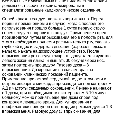
Все больные с указанными выше видами стенокардии
должны быть срочно госпитализированы в
специализированные кардиологические отделения.
Спрей: флакон следует держать вертикально. Перед
первым применением и в случае, когда с последнего
использования прошло больше 1 суток первую струю
спрея следует направить в воздух. Применение спрея
производится путем впрыскивания его в полость рта, для
этого необходимо поднести распылитель ко рту, сделать
глубокий вдох и, задержав дыхание (аэрозоль вдыхать
нельзя), нажать на дозирующее устройство. После
впрыскивания рот следует закрыть, допускается чувство
легкого жжения языка, и дышать 30 секунд через нос,
затем повторить процедуру. Разовая доза – 3
впрыскивания. Дозирование назначает врач на
основании клинических показаний пациента.
Применение при острой сердечной недостаточности и
остром инфаркте миокарда производится под контролем
АД и частоты сердечных сокращений. Лечение начинают
с 1 дозы, при необходимости с интервалом 5-10 минут
больному можно принять еще две дозы спрея под
контролем лечащего врача. Для купирования и
профилактики приступов стенокардии рекомендуется 1-3
впрыскивания. Разовую дозу (3 впрыскивания) для